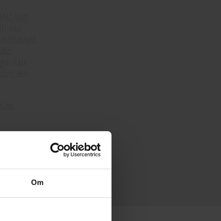
nt, og
il HK
rienteret
god
ge for
jort en
cks
Om
ter