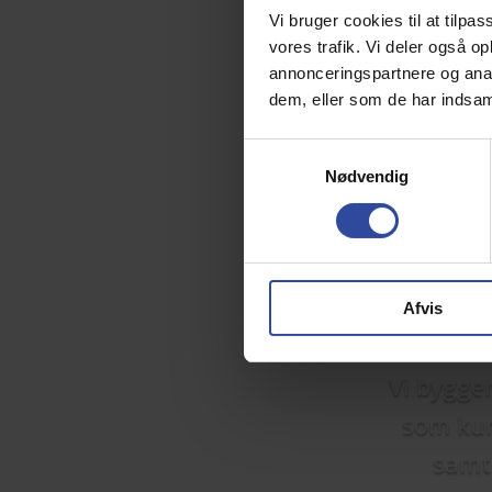
Vi bruger cookies til at tilpas
vores trafik. Vi deler også 
annonceringspartnere og anal
dem, eller som de har indsaml
Samtykkevalg
Nødvendig
Afvis
Vi bygger
som ku
samt