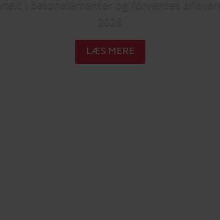
onelt i betonelementer og forventes afleveret
2026
LÆS MERE