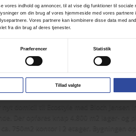
se vores indhold og annoncer, til at vise dig funktioner til sociale
oplysninger om din brug af vores hjemmeside med vores partnere i
ysepartnere. Vores partnere kan kombinere disse data med andr
et fra din brug af deres tjenester.
Præferencer
Statistik
Domicil
Tillad valgte
 nyt domicil til Ecostyle med Bloch Jensen 
nde.
Der opføres knap 4.800 m2 lager- og p
 ca. 750m2 kontor i 2 etager. Bygningen op