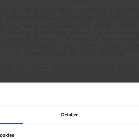
lger altid leverandør efter nærvær og engageme
må jeg sige at vi ikke er blevet skuffet i relation t
. I har vist jer at være en tillidsfuld, løsningso
 troværdig samarbejdspartner. Der har været 
styring, og det har fungeret godt. Den ansvarli
iet har også været synlig i hele processen. Afg
oplevelse der kan anbefales til andre!
ns Munk Jensen
– Bestyrelsesformand, NP Tru
Detaljer
angværende projek
ookies