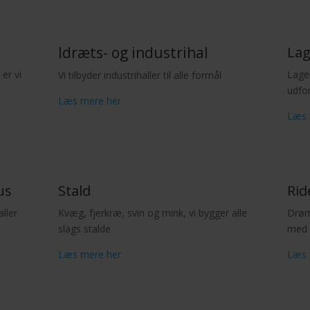
Idræts- og industrihal
Lag
er vi
Lager
Vi tilbyder industrihaller til alle formål
udfo
Læs mere her
Læs 
us
Stald
Rid
ller
Kvæg, fjerkræ, svin og mink, vi bygger alle
Drøm
slags stalde
med 
Læs mere her
Læs 