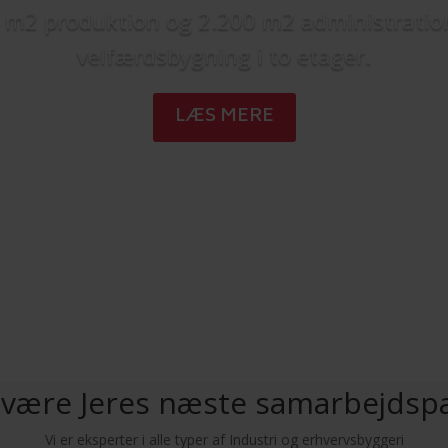
 m2 produktion og 2.200 m2 administratio
velfærdsbygning i to etager.
LÆS MERE
i være Jeres næste samarbejdsp
Vi er eksperter i alle typer af Industri og erhvervsbyggeri