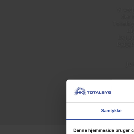
Vi væ
der 
Totalbyg
og
bygge
bygger
Je
Samtykke
Ig
Denne hjemmeside bruger c