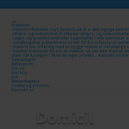
Projekter
Domicil
Påtænker i nyt domicil, så er vi den rigtige sama
Idræts- og industrihal
Vi tilbyder idræts- og industrihaller
Lager- og produktionshaller
Lagerhaller i alle størrelser
Landbrugshal & Maskinhus
Vi har 50 års erfaring af opf
Stald
Vi har erfaring med at bygge stalde af forskellige s
Ridehal
Drømmer du om en ridehal, så tøv ikke med at k
Uden for kategori? Skab dit eget projekt… Kontakt os her
Samarbejde
Referencer
Om os
Historie
Job
Medarbejdere
Cookie og privatliv
Kontakt os
Domicil