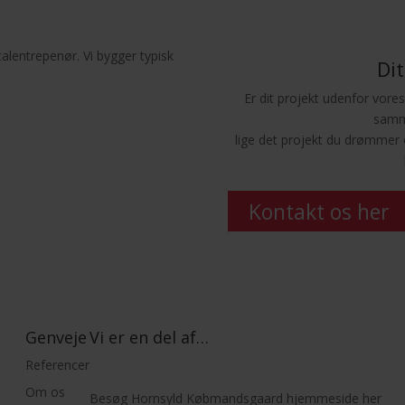
alentrepenør. Vi bygger typisk
Dit
Er dit projekt udenfor vore
samm
lige det projekt du drømmer o
Kontakt os her
Genveje
Vi er en del af…
Referencer
Om os
Besøg Hornsyld Købmandsgaard hjemmeside her