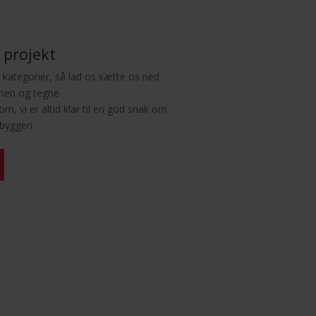
 projekt
s kategorier, så lad os sætte os ned
en og tegne
m, vi er altid klar til en god snak om
byggeri.