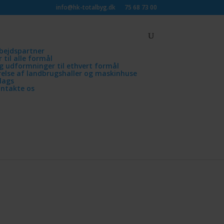
info@hk-totalbyg.dk
75 68 73 00
rbejdspartner
 til alle formål
 og udformninger til ethvert formål
ørelse af landbrugshaller og maskinhuse
lags
ontakte os