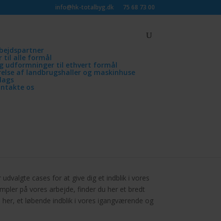
info@hk-totalbyg.dk
75 68 73 00
rbejdspartner
 til alle formål
 og udformninger til ethvert formål
ørelse af landbrugshaller og maskinhuse
lags
ontakte os
dvalgte cases for at give dig et indblik i vores
mpler på vores arbejde, finder du her et bredt
 her, et løbende indblik i vores igangværende og