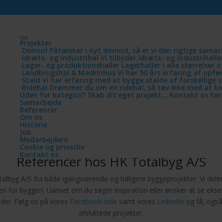
Projekter
Domicil
Påtænker i nyt domicil, så er vi den rigtige sama
Idræts- og industrihal
Vi tilbyder idræts- og industrihaller
Lager- og produktionshaller
Lagerhaller i alle størrelser
Landbrugshal & Maskinhus
Vi har 50 års erfaring af opf
Stald
Vi har erfaring med at bygge stalde af forskellige s
Ridehal
Drømmer du om en ridehal, så tøv ikke med at k
Uden for kategori? Skab dit eget projekt… Kontakt os her
Samarbejde
Referencer
Om os
Historie
Job
Medarbejdere
Cookie og privatliv
Kontakt os
Referencer hos HK Totalbyg A/S
byg A/S fra både igangværende og tidligere byggeprojekter. Vi deler u
den for byggeri. Uanset om du søger inspiration eller ønsker at se ekse
under. Følg os på vores
Facebook-side
samt vores
LinkedIn
og få, også
afsluttede projekter.