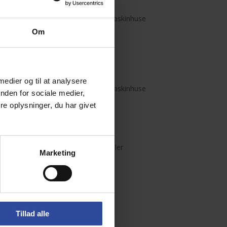
Henrik Madsen
e
Landbrugshaller & Maskinhuse
Om
I/S Horsholm
 medier og til at analysere
Landbrugshaller & Maskinhuse
nden for sociale medier,
e oplysninger, du har givet
Dent Fix
Idræts- og industrihaller
Marketing
Weptos
Domicil
,
Lager- og
Tillad alle
produktionshaller