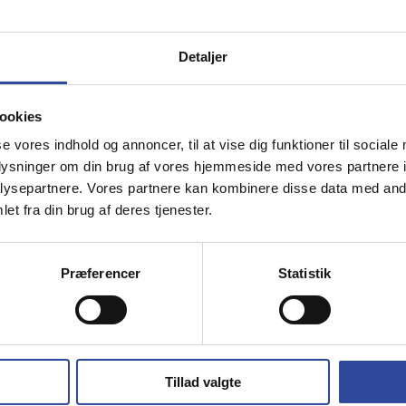
Industri
Fuglsang A/S
cil
,
Lager- og
Landbrugshaller & Maskinhus
uktionshaller
Detaljer
ookies
l
Kolomore
se vores indhold og annoncer, til at vise dig funktioner til sociale
ts- og industrihaller
Domicil
oplysninger om din brug af vores hjemmeside med vores partnere i
ysepartnere. Vores partnere kan kombinere disse data med andr
et fra din brug af deres tjenester.
 Mikkelsen
Diatool ApS
de
Idræts- og industrihaller
Præferencer
Statistik
tec A/S & McWinn ApS
Mul10 Metal
,
Domicil
Idræts- og industrihaller
Tillad valgte