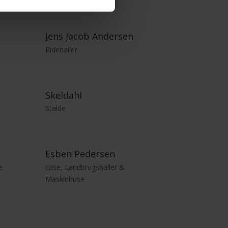
Jens Jacob Andersen
Ridehaller
Skeldahl
Stalde
Esben Pedersen
e
case
,
Landbrugshaller &
Maskinhuse