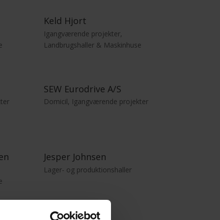
Keld Hjort
Igangværende projekter
,
e
Landbrugshaller & Maskinhuse
SEW Eurodrive A/S
ter
Domicil
,
Igangværende projekter
en
Jesper Johnsen
Lager- og produktionshaller
e