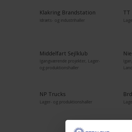
Klakring Brandstation
TT 
Idræts- og industrihaller
Lage
Middelfart Sejlklub
Nie
Igangværende projekter
,
Lager-
Igan
og produktionshaller
Land
NP Trucks
Brd
Lager- og produktionshaller
Lage