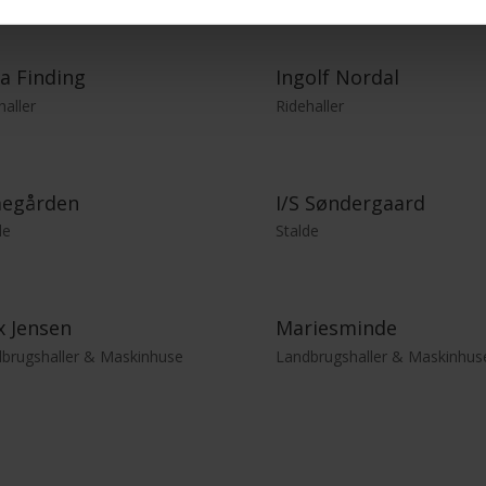
la Finding
Ingolf Nordal
haller
Ridehaller
megården
I/S Søndergaard
de
Stalde
x Jensen
Mariesminde
brugshaller & Maskinhuse
Landbrugshaller & Maskinhus