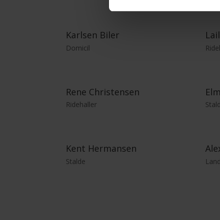
Karlsen Biler
Lai
Domicil
Ride
Rene Christensen
El
Ridehaller
Stal
Kent Hermansen
Ale
Stalde
Land