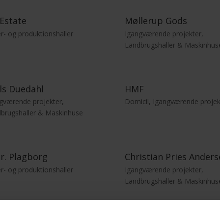
Estate
Møllerup Gods
r- og produktionshaller
Igangværende projekter
,
Landbrugshaller & Maskinhus
ls Duedahl
HMF
gværende projekter
,
Domicil
,
Igangværende projek
brugshaller & Maskinhuse
r. Plagborg
Christian Pries Anders
r- og produktionshaller
Igangværende projekter
,
Landbrugshaller & Maskinhus