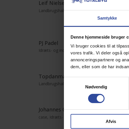
Leif Nielsen
MJ 
Landbrugshaller & Maskinhuse
Domi
prod
Samtykke
Denne hjemmeside bruger c
PJ Padel
Jua
Vi bruger cookies til at tilpas
Idræts- og industrihaller
Idræ
vores trafik. Vi deler også 
annonceringspartnere og anal
dem, eller som de har indsaml
Topdanmark / Poul Skydt
Jan
Samtykkevalg
Landbrugshaller & Maskinhuse
Stal
Nødvendig
Johannes Christensen
Rub
case
,
Idræts- og industrihaller
case
Afvis