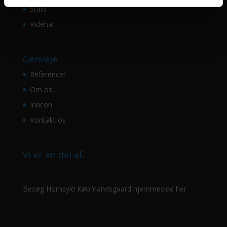
Stald
Ridehal
Genveje
Referencer
Om os
Inncon
Kontakt os
Vi er en del af…
Besøg Hornsyld Købmandsgaard hjemmeside her