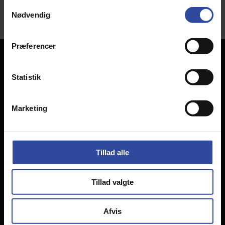
Samtykkevalg
Nødvendig
Præferencer
Kontakt os
Statistik
Bjørnkærvej 16
8783 Hornsyld
Tlf:
75 68 73 00
Marketing
Mail:
info@hk-totalbyg.dk
Cvr: 39 16 53 68
Tillad alle
Projekter
Domicil
Tillad valgte
Idræts- og industrihal
Lager- og produktionshaller
Afvis
Landbrugshal & Maskinhus