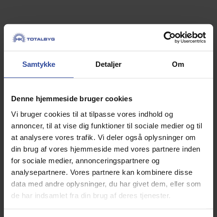
Samtykke
Detaljer
Om
Kunde:
Rene Christiansen
Denne hjemmeside bruger cookies
Byggeår:
2011
Vi bruger cookies til at tilpasse vores indhold og
annoncer, til at vise dig funktioner til sociale medier og til
Projekt:
Ridehal, 1200 m2
at analysere vores trafik. Vi deler også oplysninger om
Ridehallen er opført på traditionel vis, med eternit
din brug af vores hjemmeside med vores partnere inden
bølgeplader på taget og trapez 19 stålplader på
for sociale medier, annonceringspartnere og
facaderne. Barrieren er udført med støbt sokkel og
analysepartnere. Vores partnere kan kombinere disse
lodretstående høvlede 45 x 195 mm tømmer. Tribunen
data med andre oplysninger, du har givet dem, eller som
er afsluttet med terrassebrædder. HK Totalbyg har
de har indsamlet fra din brug af deres tjenester.
udført beton- og tømreentreprisen samt
projekteringen.