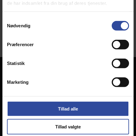
de har indsamlet fra din brug af deres tjenester.
Bygningerne er opført på traditionel vis, med eternit
bølgeplader på taget og trapez 19 stålplader på
Samtykkevalg
facaderne. HK Totalbyg har udført tømrerentreprisen
Nødvendig
samt projekteringen
Præferencer
Statistik
Kontakt os
Bjørnkærvej 16
Marketing
8783 Hornsyld
Tlf:
75 68 73 00
Mail:
info@hk-totalbyg.dk
Tillad alle
Cvr: 39 16 53 68
Tillad valgte
Projekter