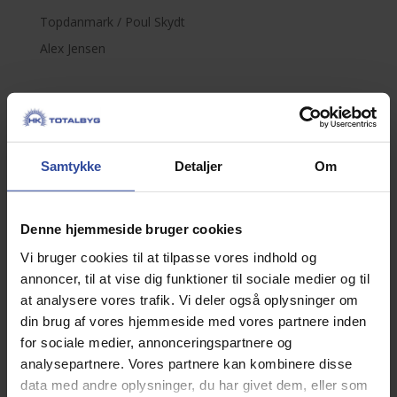
Topdanmark / Poul Skydt
Alex Jensen
Samtykke
Detaljer
Om
Denne hjemmeside bruger cookies
Vi bruger cookies til at tilpasse vores indhold og
annoncer, til at vise dig funktioner til sociale medier og til
at analysere vores trafik. Vi deler også oplysninger om
Kunde:
Alex Jensen
din brug af vores hjemmeside med vores partnere inden
Byggeår:
2014
for sociale medier, annonceringspartnere og
analysepartnere. Vores partnere kan kombinere disse
data med andre oplysninger, du har givet dem, eller som
Projekt:
Maskinhus, 252 m2