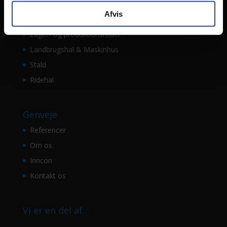
Domicil
Afvis
Idræts- og industrihal
Lager- og produktionshaller
Landbrugshal & Maskinhus
Stald
Ridehal
Genveje
Referencer
Om os
Inncon
Kontakt os
Vi er en del af…