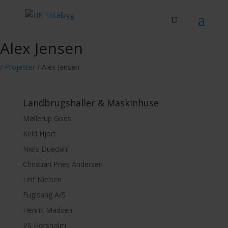
Alex Jensen
/
Projekter
/
Alex Jensen
Landbrugshaller & Maskinhuse
Møllerup Gods
Keld Hjort
Niels Duedahl
Christian Pries Andersen
Leif Nielsen
Fuglsang A/S
Henrik Madsen
I/S Horsholm