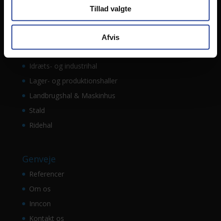
Cvr: 39 16 53 68
Tillad valgte
Projekter
Afvis
Domicil
Idræts- og industrihal
Lager- og produktionshaller
Landbrugshal & Maskinhus
Stald
Ridehal
Genveje
Referencer
Om os
Inncon
Kontakt os